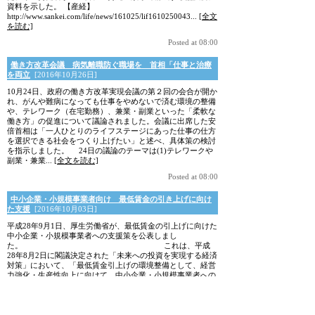
資料を示した。 【産経】
http://www.sankei.com/life/news/161025/lif1610250043...
[全文
を読む]
Posted at 08:00
働き方改革会議 病気離職防ぐ職場を 首相「仕事と治療
を両立
[2016年10月26日]
10月24日、政府の働き方改革実現会議の第２回の会合が開か
れ、がんや難病になっても仕事をやめないで済む環境の整備
や、テレワーク（在宅勤務）、兼業・副業といった「柔軟な
働き方」の促進について議論されました。会議に出席した安
倍首相は「一人ひとりのライフステージにあった仕事の仕方
を選択できる社会をつくり上げたい」と述べ、具体策の検討
を指示しました。 24日の議論のテーマは(1)テレワークや
副業・兼業...
[全文を読む]
Posted at 08:00
中小企業・小規模事業者向け 最低賃金の引き上げに向け
た支援
[2016年10月03日]
平成28年9月1日、厚生労働省が、最低賃金の引上げに向けた
中小企業・小規模事業者への支援策を公表しまし
た。 これは、平成
28年8月2日に閣議決定された「未来への投資を実現する経済
対策」において、「最低賃金引上げの環境整備として、経営
力強化・生産性向上に向けて、中小企業・小規模事業者への
支援措置を推進・拡充する」とされことを踏まえた支援策で
す。 「業務改善助成金...
[全文を読む]
Posted at 08:00