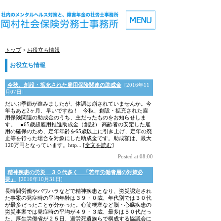
トップ
>
お役立ち情報
お役立ち情報
今秋、創設・拡充された雇用保険関連の助成金
[2016年11
月07日]
だいぶ季節が進みましたが、体調は崩されていませんか。今
年もあと2ヶ月、早いですね！ 今秋、創設・拡充された雇
用保険関連の助成金のうち、主だったものをお知らせしま
す。 ●65歳超雇用推進助成金（創設） 高齢者の安定した雇
用の確保のため、定年年齢を65歳以上に引き上げ、定年の廃
止等を行った場合を対象にした助成金です。助成額は、最大
120万円となっています。http...
[全文を読む]
Posted at 08:00
精神疾患の労災 ３０代多く 「若年労働者層の対策必
要」
[2016年10月31日]
長時間労働やパワハラなどで精神疾患となり、労災認定され
た事案の発症時の平均年齢は３９・０歳、年代別では３０代
が最多だったことが分かった。心筋梗塞など脳・心臓疾患の
労災事案では発症時の平均が４９・３歳、最多は５０代だっ
た。厚生労働省が２５日、過労死遺族らで構成する協議会に