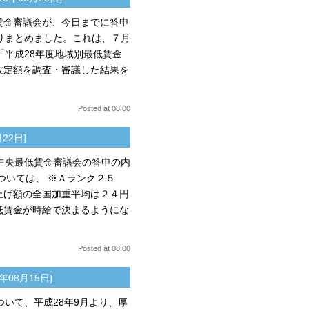
賃金審議会が、今日までに答申
りまとめました。これは、７月
「平成28年度地域別最低賃金
改定額を調査・審議した結果を
Posted at 08:00
月22日]
中央最低賃金審議会の答申の内
ついては、 ※Ａランク２５
上げ額の全国加重平均は２４円
低賃金が時給で決まるようにな
Posted at 08:00
6年08月15日]
いて、平成28年9月より、厚