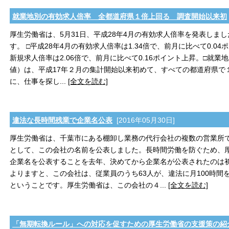
就業地別の有効求人倍率 全都道府県１倍上回る 調査開始以来初
厚生労働省は、5月31日、平成28年4月の有効求人倍率を発表しま
す。 □平成28年4月の有効求人倍率は1.34倍で、前月に比べて0.04
新規求人倍率は2.06倍で、前月に比べて0.16ポイント上昇。□就
値）は、平成17年２月の集計開始以来初めて、すべての都道府県で
に、仕事を探し...
[全文を読む]
違法な長時間残業で企業名公表
[2016年05月30日]
厚生労働省は、千葉市にある棚卸し業務の代行会社の複数の営業所
として、この会社の名前を公表しました。長時間労働を防ぐため、
企業名を公表することを去年、決めてから企業名が公表されたのは
よりますと、この会社は、従業員のうち63人が、違法に月100時間
ということです。厚生労働省は、この会社の４...
[全文を読む]
「無期転換ルール」への対応を促すための厚生労働省の支援策の紹