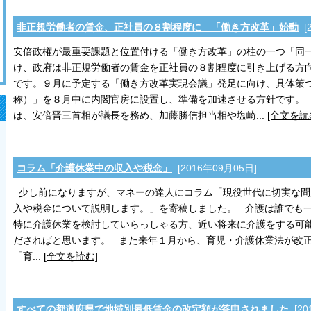
非正規労働者の賃金、正社員の８割程度に 「働き方改革」始動
[
安倍政権が最重要課題と位置付ける「働き方改革」の柱の一つ「同
け、政府は非正規労働者の賃金を正社員の８割程度に引き上げる方
です。９月に予定する「働き方改革実現会議」発足に向け、具体策
称）」を８月中に内閣官房に設置し、準備を加速させる方針です。
は、安倍晋三首相が議長を務め、加藤勝信担当相や塩崎...
[全文を読
コラム「介護休業中の収入や税金」
[2016年09月05日]
少し前になりますが、マネーの達人にコラム「現役世代に切実な問
入や税金について説明します。」を寄稿しました。 介護は誰でも
特に介護休業を検討していらっしゃる方、近い将来に介護をする可
ださればと思います。 また来年１月から、育児・介護休業法が改
「育...
[全文を読む]
ン
すべての都道府県で地域別最低賃金の改定額が答申されました
[20