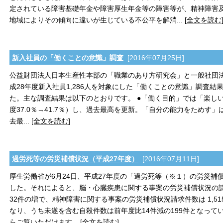
定されている障害基礎年金や障害厚生年金等の障害等が、精神障害
地域によりその傾向に違いが生じている不公平を解消...
[全文を読む
新入社員の「働くことの意識」調査
[2016年07月25日]
公益財団法人日本生産性本部の「職業のあり方研究会」と一般社団
成28年度新入社員1,286人を対象にした「働くことの意識」調査結
た。主な調査結果は以下のとおりです。 ●「働く目的」では「楽し
度37.0％→41.7％）し、過去最高を更新。「自分の能力をためす」は（
去最...
[全文を読む]
過労死等の労災補償状況（平成27年度）
[2016年07月11日]
厚生労働省が6月24日、平成27年度の「過労死等（※１）の労災補
した。それによると、脳・心臓疾患に関する事案の労災補償状況の請求
32件の増で、精神障害に関する事案の労災補償状況請求件数は 1,515
なり、うち未遂を含む自殺件数は前年度比14件減の199件となってい
らご覧いただけます...
[全文を読む]