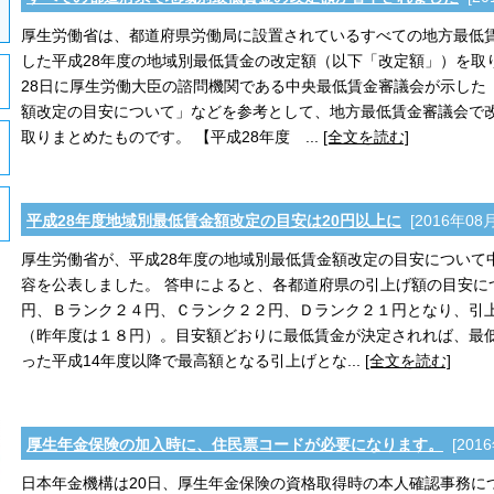
厚生労働省は、都道府県労働局に設置されているすべての地方最低
した平成28年度の地域別最低賃金の改定額（以下「改定額」）を取
28日に厚生労働大臣の諮問機関である中央最低賃金審議会が示した
額改定の目安について」などを参考として、地方最低賃金審議会で
取りまとめたものです。 【平成28年度 ...
[全文を読む]
平成28年度地域別最低賃金額改定の目安は20円以上に
[2016年08
厚生労働省が、平成28年度の地域別最低賃金額改定の目安について
容を公表しました。 答申によると、各都道府県の引上げ額の目安に
円、Ｂランク２４円、Ｃランク２２円、Ｄランク２１円となり、引
（昨年度は１８円）。目安額どおりに最低賃金が決定されれば、最
った平成14年度以降で最高額となる引上げとな...
[全文を読む]
厚生年金保険の加入時に、住民票コードが必要になります。
[201
日本年金機構は20日、厚生年金保険の資格取得時の本人確認事務につ