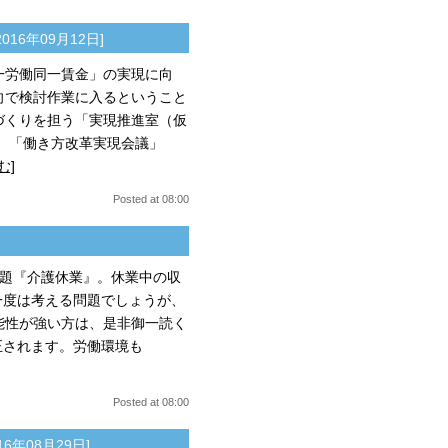
2016年09月12日]
一労働同一賃金」の実現に向
向で検討作業に入るということ
づくりを担う「実現推進室（仮
 「働き方改革実現会議」
む]
Posted at 08:00
題『介護休業』。休業中の収
一度は考える問題でしょうが、
能性が強い方は、是非御一読く
正されます。労働環境も
Posted at 08:00
16年08月29日]