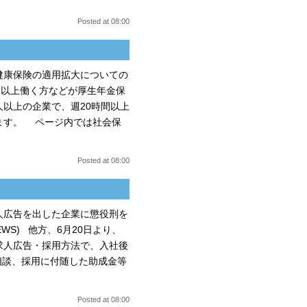
Posted at 08:00
・健康保険の適用拡大についての
間以上働く方などが厚生年金保
人以上の企業で、週20時間以上
ます。 ページ内では社会保
Posted at 08:00
人広告を出した企業に懲役刑を
WS) 他方、6月20日より、
求人広告・採用方法で、入社後
相談、採用に付随した助成金等
Posted at 08:00