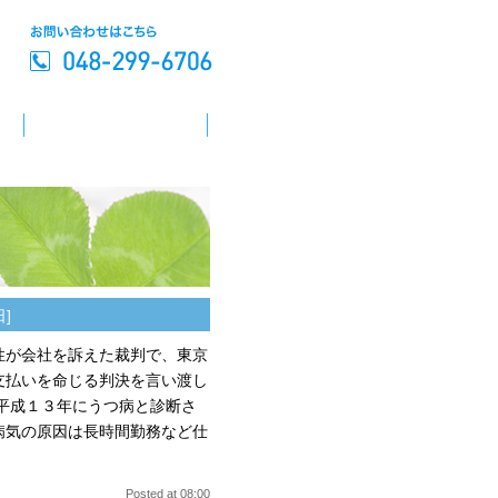
日]
性が会社を訴えた裁判で、東京
支払いを命じる判決を言い渡し
平成１３年にうつ病と診断さ
病気の原因は長時間勤務など仕
Posted at 08:00