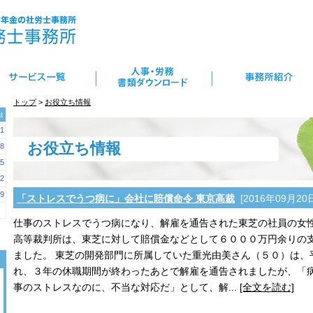
トップ
>
お役立ち情報
t
1
お役立ち情報
8
5
2
9
「ストレスでうつ病に」会社に賠償命令 東京高裁
[2016年09月20
仕事のストレスでうつ病になり、解雇を通告された東芝の社員の女
高等裁判所は、東芝に対して賠償金などとして６０００万円余りの
ました。 東芝の開発部門に所属していた重光由美さん（５０）は、
れ、３年の休職期間が終わったあとで解雇を通告されましたが、「
事のストレスなのに、不当な対応だ」として、解...
[全文を読む]