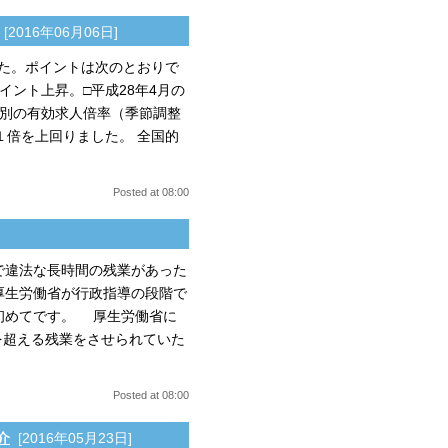
[2016年06月06日]
した。ポイントは次のとおりで
ポイント上昇。□平成28年4月の
業地別の有効求人倍率（季節調整
１倍を上回りました。 全国的
Posted at 08:00
で違法な長時間の残業があった
厚生労働省が行政指導の段階で
初めてです。 厚生労働省に
を超える残業をさせられていた
Posted at 08:00
介
[2016年05月23日]