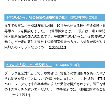
今年10月から、社会保険の適用範囲の拡大
[2016年06月20日]
厚生労働省は、平成28年6月14日、10月から始まる厚生年金保険
専用ページを開設しました。 （適用拡大とは） 現在は、週30時
険・健康保険の加入の対象です。平成28年10月からは、従業員501
働くなど一定の要件を満たす短時間労働者の方々にも対象が広がり
険加入のメリットなどにつ...
[全文を読む]
うその求人広告で、懲役刑も！
[2016年06月13日]
ブラック企業対策として、厚労省は、賃金等の労働条件を偽った求
含む罰則を課すことについて検討を始めました。 （共同通信 47NE
ハローワークでは来春卒業者の求人の受付が開始されます。適正な
のミスマッチを防いでください。 幣事務所では、採用に関するご
に...
[全文を読む]