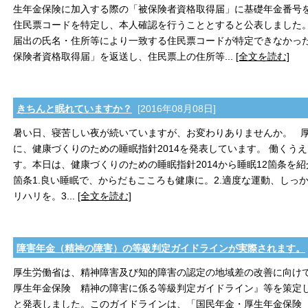
生年金保険に加入する際の「被保険者資格取得届」に基礎年金番号
住民票コードを特定し、本人確認を行うこととすると公表しました
届出の氏名・住所等により一致する住民票コードが特定できなかっ
保険者資格取得届」を返送し、住民票上の住所等...
[全文を読む]
きちんと眠れていますか？
[2016年08月08日]
暑い日、寝苦しい夜が続いていますが、お変わりありませんか。 厚生
に、健康づくりのための睡眠指針2014を発表しています。 働くう
す。本日は、健康づくりのための睡眠指針2014から睡眠12箇条を紹
箇条1.良い睡眠で、からだもこころも健康に。2.適度な運動、しっ
リハリを。3...
[全文を読む]
障害年金（精神の障害）の等級判定ガイドラインが実際されます。
厚生労働省は、精神障害及び知的障害の認定の地域差の改善に向け
厚生年金保険 精神の障害に係る等級判定ガイドライン』等を策定
と発表しました。このガイドラインは、「国民年金・厚生年金保険