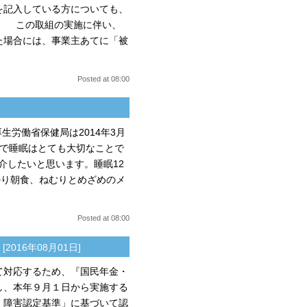
を記入している方についても、
。 この取組の実施に伴い、
た場合には、事業主あてに「被
Posted at 08:00
労働省保健局は2014年3月
えで睡眠はとても大切なことで
介したいと思います。睡眠12
かり朝食、ねむりとめざめのメ
Posted at 08:00
[2016年08月01日]
て対応するため、『国民年金・
し、本年９月１日から実施する
 障害認定基準」に基づいて認