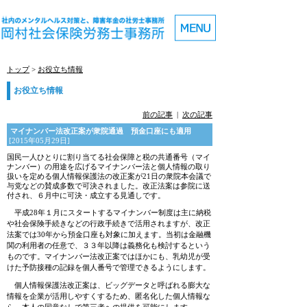
トップ
>
お役立ち情報
お役立ち情報
前の記事
|
次の記事
マイナンバー法改正案が衆院通過 預金口座にも適用
[2015年05月29日]
国民一人ひとりに割り当てる社会保障と税の共通番号（マイ
ナンバー）の用途を広げるマイナンバー法と個人情報の取り
扱いを定める個人情報保護法の改正案が21日の衆院本会議で
与党などの賛成多数で可決されました。改正法案は参院に送
付され、６月中に可決・成立する見通しです。
平成28年１月にスタートするマイナンバー制度は主に納税
や社会保険手続きなどの行政手続きで活用されますが、改正
法案では30年から預金口座も対象に加えます。当初は金融機
関の利用者の任意で、３３年以降は義務化も検討するという
ものです。マイナンバー法改正案ではほかにも、乳幼児が受
けた予防接種の記録を個人番号で管理できるようにします。
個人情報保護法改正案は、ビッグデータと呼ばれる膨大な
情報を企業が活用しやすくするため、匿名化した個人情報な