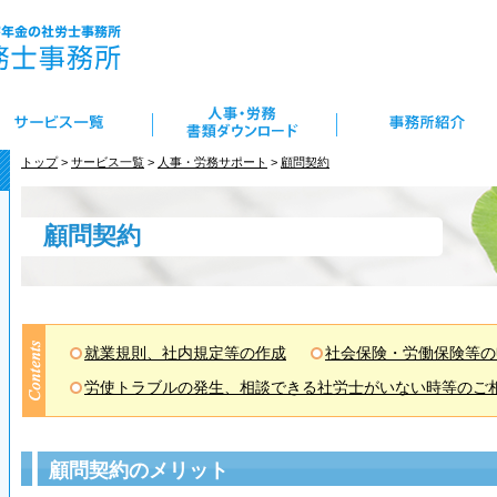
トップ
>
サービス一覧
>
人事・労務サポート
>
顧問契約
顧問契約
就業規則、社内規定等の作成
社会保険・労働保険等の
労使トラブルの発生、相談できる社労士がいない時等のご
ン
顧問契約のメリット