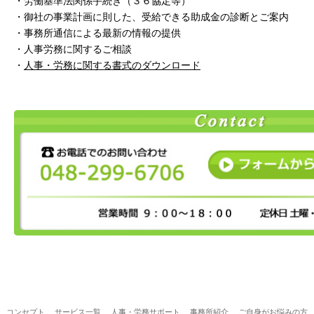
・労働基準法関係手続き（３６協定等）
・御社の事業計画に則した、受給できる助成金の診断とご案内
・事務所通信による最新の情報の提供
・人事労務に関するご相談
・
人事・労務に関する書式のダウンロード
コンセプト
サービス一覧
人事・労務サポート
事務所紹介
ご自身がお悩みの方